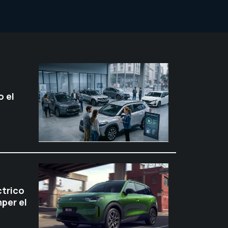
 el
ctrico
per el