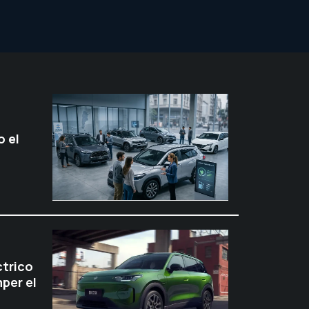
 el
ctrico
per el