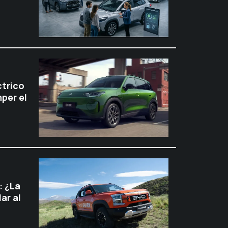
ctrico
per el
: ¿La
ar al